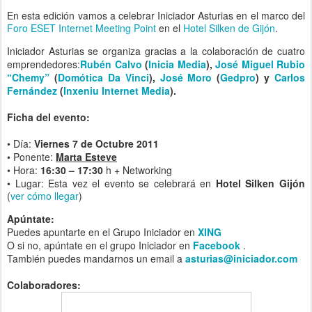
En esta edición vamos a celebrar Iniciador Asturias en el marco del
Foro ESET Internet Meeting Point
en el
Hotel Silken de Gijón
.
Iniciador Asturias se organiza gracias a la colaboración de cuatro
emprendedores:
Rubén Calvo
(
Inicia Media
),
José Miguel Rubio
“Chemy”
(
Domótica Da Vinci
),
José Moro
(
Gedpro
) y
Carlos
Fernández
(
Inxeniu Internet Media
).
Ficha del evento:
• Día:
Viernes 7 de Octubre 2011
• Ponente:
Marta Esteve
• Hora:
16:30 – 17:30
h + Networking
•
Lugar: Esta vez el evento se celebrará en
Hotel Silken Gijón
(
ver cómo llegar
)
A
púntate:
Puedes apuntarte en el Grupo Iniciador en
XING
O si no, apúntate en el grupo Iniciador en
Facebook
.
También puedes mandarnos un email a
asturias@iniciador.com
Colaboradores: