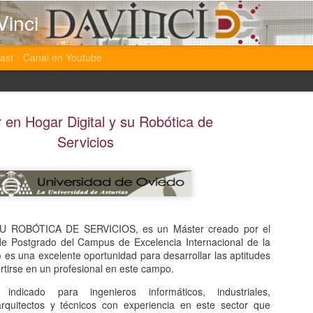
Vinci
ast
Canal en Youtube
 en Hogar Digital y su Robótica de
Servicios
Nuevas Formaciones 
JAN
30
estamos impartiendo
 ROBÓTICA DE SERVICIOS, es un Máster creado por el
En las ultimas semanas hemos esta muy atarea
de Postgrado del Campus de Excelencia Internacional de la
formaciones tanto de domótica como de segurida
o
es una excelente oportunidad para desarrollar las aptitudes
incluso de comercio electrónico.
rtirse en un profesional en este campo.
indicado para ingenieros informáticos, industriales,
arquitectos y técnicos con experiencia en este sector que