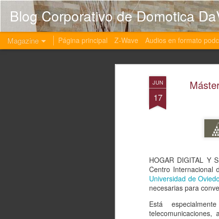
Blog Corporativo de Domotica Da
Magazine
Página principal
Z-Wave
Audios en formato podc
Máster
JUN
17
HOGAR DIGITAL Y SU
Centro Internacional 
Universidad de Ovied
necesarias para conve
Está especialmente 
telecomunicaciones, 