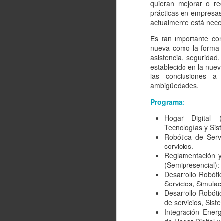
quieran mejorar o rec
prácticas en empresas 
actualmente está neces
Es tan importante co
nueva como la forma d
asistencia, seguridad
establecido en la nuev
las conclusiones a
ambigüedades.
Programa:
Hogar Digital (
Tecnologías y Si
Robótica de Serv
servicios.
Reglamentación y 
(Semipresencial): 
Desarrollo Robóti
Servicios, Simulac
Desarrollo Robót
de servicios, Sis
Integración Energ