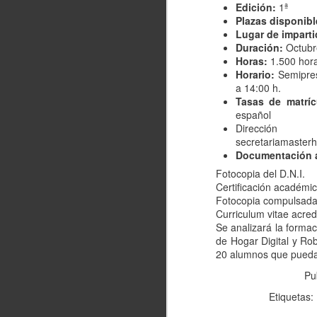
Edición:
1ª
Ten en cuenta que existen
Plazas disponibl
derechos obligatorios que
Lugar de imparti
representan un costo para ti al
Duración:
Octubre
realizar este proceso.
N
Horas:
1.500 hor
Horario:
Semipres
a 14:00 h.
do
Tasas de matrícu
m
español
Po
Dirección d
pr
secretariamaster
c
Documentación a
Fotocopia del D.N.I.
Certificación académi
Fotocopia compulsada 
Curriculum vitae acred
N
Se analizará la formac
de Hogar Digital y Rob
20 alumnos que puedan
e
me
Pu
e
Etiquetas:
po
o