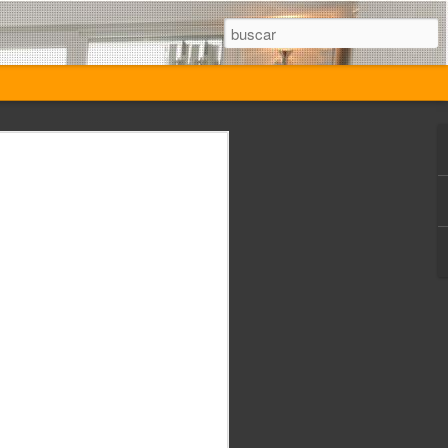
2024 que
dos con
d informática e