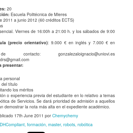
es:
20
ción:
Escuela Politécnica de Mieres
 2011 a junio 2012 (60 créditos ECTS)
Casas inteligentes para un hogar más cómodo
OV
as
17
La seguridad y el ahorro de energía se encuentran entre las
encial. Viernes de 16:00h a 21:00 h. y los sábados de 9:00
razones más convincentes para quienes eligen sistemas
mésticos inteligentes. La domótica está diseñada para hacer la vida
la (precio orientativo)
: 9.000 € en inglés y 7.000 € en
ucho más segura, cómoda y fácil, junto con muchas otras ventajas.
demos resumir las ventajas de una casa inteligente en cuatro
e contacto: gonzalezaloignacio@uniovi.es
incipios básicos: ahorra energía, comodidad, la seguridad y la
hdrs@gmail.com
omunicación.
 presentar:
ca personal
del título
itando los méritos
La importancia de la domótica en el hogar
OV
ión o experiencia previa del estudiante en lo relativo a temas
15
En los últimos años, debido al continuo avance de los sistemas,
ótica de Servicios. Se dará prioridad de admisión a aquellos
la domótica ha cobrado cada vez más importancia en los hogares
 demostrar la nota más alta en el expediente académico.
spañoles, lo que nos permite disponer de un sistema domótico
diante el control, automatización y monitorización de diferentes
blicado
17th June 2011
por
Chemychemy
lementos del hogar. A través de estos innovadores sistemas,
DHCompliant
formación
master
robots
robótica
demos controlar de forma remota diferentes programas y realizar
peraciones hasta hace poco inimaginables.