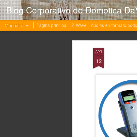
Blog Corporativo de Domotica Da
Magazine
Página principal
Z-Wave
Audios en formato podc
APR
12