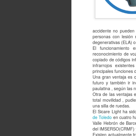
accidente no pueden 
personas con lesión m
degenerativas (ELA) o
El funcionamiento 
reconocimiento de voz
copiado de códigos in
infrarrojos existent
principales funciones 
Una gran ventaja es q
futuro y también ir 
paulatina , según las 
Otra de las ventajas 
total movilidad , pudi
una silla de ruedas.
El Sicare Light ha sid
de Toledo
en cuatro h
Valle Hebrón de Barc
del IMSERSO(CRMF) y 
Existen actualmente t