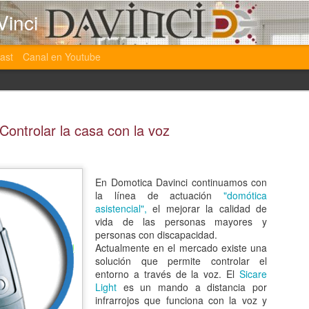
Vinci
ast
Canal en Youtube
Controlar la casa con la voz
En Domotica Davinci continuamos con
Nuevas Formaciones 
JAN
la línea de actuación
"domótica
30
estamos impartiendo
asistencial",
el mejorar la calidad de
vida de las personas mayores y
En las ultimas semanas hemos esta muy atarea
personas con discapacidad.
formaciones tanto de domótica como de segurida
Actualmente en el mercado existe una
incluso de comercio electrónico.
solución que permite controlar el
entorno a través de la voz. El
Sicare
Light
es un mando a distancia por
infrarrojos que funciona con la voz y