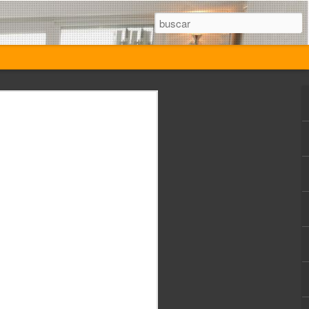
2024 que
dos con
d informática e