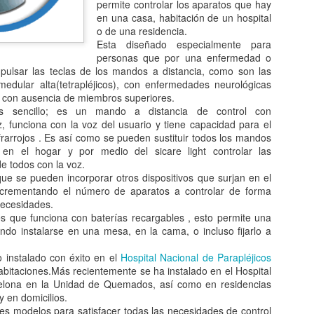
permite controlar los aparatos que hay
en una casa, habitación de un hospital
o de una residencia.
Esta diseñado especialmente para
personas que por una enfermedad o
pulsar las teclas de los mandos a distancia, como son las
edular alta(tetrapléjicos), con enfermedades neurológicas
 con ausencia de miembros superiores.
es sencillo; es un mando a distancia de control con
, funciona con la voz del usuario y tiene capacidad para el
frarrojos . Es así como se pueden sustituir todos los mandos
es en el hogar y por medio del sicare light controlar las
de todos con la voz.
ue se pueden incorporar otros dispositivos que surjan en el
incrementando el número de aparatos a controlar de forma
necesidades.
es que funciona con baterías recargables , esto permite una
endo instalarse en una mesa, en la cama, o incluso fijarlo a
o instalado con éxito en el
Hospital Nacional de Parapléjicos
abitaciones.Más recientemente se ha instalado en el Hospital
elona en la Unidad de Quemados, así como en residencias
en domicilios.
res modelos para satisfacer todas las necesidades de control