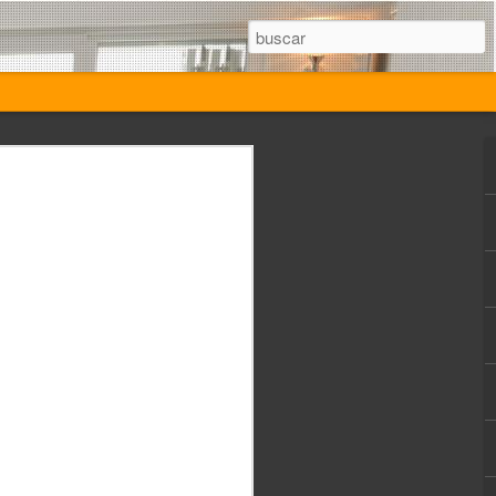
2024 que
dos con
d informática e