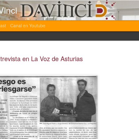
Vinci
ast
Canal en Youtube
trevista en La Voz de Asturias
Nuevas Formaciones 
JAN
30
estamos impartiendo
En las ultimas semanas hemos esta muy atarea
formaciones tanto de domótica como de segurida
incluso de comercio electrónico.