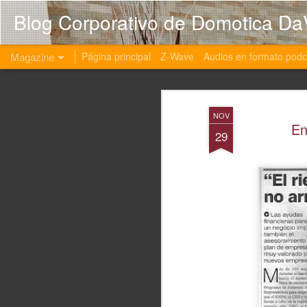
Blog Corporativo de Domotica Da
Magazine
Página principal
Z-Wave
Audios en formato podc
NOV
En
29